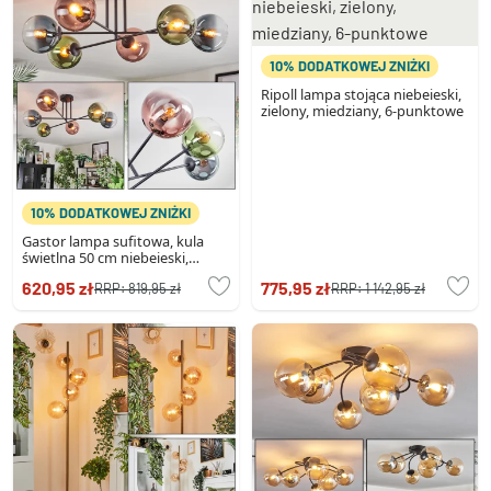
10% DODATKOWEJ ZNIŻKI
Ripoll lampa stojąca niebeieski,
zielony, miedziany, 6-punktowe
10% DODATKOWEJ ZNIŻKI
Gastor lampa sufitowa, kula
świetlna 50 cm niebeieski,
zielony, przezroczysty,
620,95 zł
775,95 zł
RRP:
819,95 zł
RRP:
1 142,95 zł
miedziany, 6-punktowe