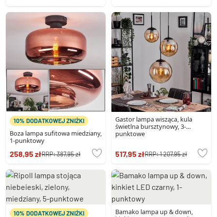
Gastor lampa wisząca, kula
10% DODATKOWEJ ZNIŻKI
świetlna bursztynowy, 3-
Boza lampa sufitowa miedziany,
punktowe
1-punktowy
258,95 zł
517,95 zł
RRP:
387,95 zł
RRP:
1 207,95 zł
Bamako lampa up & down,
10% DODATKOWEJ ZNIŻKI