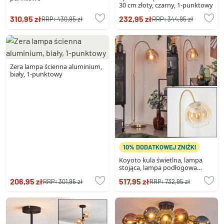
30 cm złoty, czarny, 1-punktowy
310,95 zł
232,95 zł
RRP:
430,95 zł
RRP:
344,95 zł
Zera lampa ścienna aluminium,
biały, 1-punktowy
10% DODATKOWEJ ZNIŻKI
Koyoto kula świetlna, lampa
stojąca, lampa podłogowa
łukowa mosiądz, 1-punktowy
206,95 zł
517,95 zł
RRP:
301,95 zł
RRP:
732,95 zł