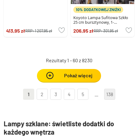
10% DODATKOWEJ ZNIŻKI
Koyoto Lampa Sufitowa Szkło
25 cm bursztynowy, 1-
punktowy
413,95 zł
206,95 zł
RRP:
1 207,95 zł
RRP:
301,95 zł
Rezultaty 1 - 60 z 8230
Pokaż więcej
1
2
3
4
5
...
138
Lampy szklane: świetliste dodatki do
każdego wnętrza