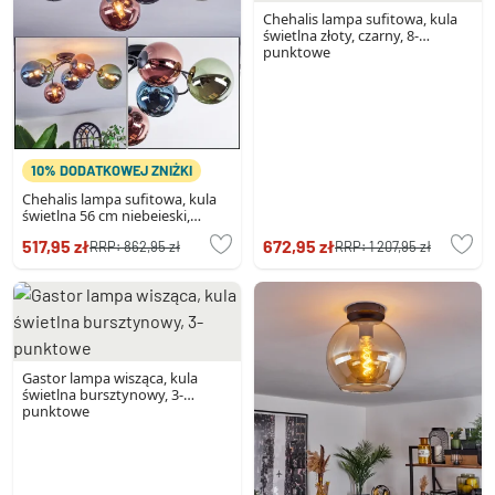
Chehalis lampa sufitowa, kula
świetlna złoty, czarny, 8-
punktowe
10% DODATKOWEJ ZNIŻKI
Chehalis lampa sufitowa, kula
świetlna 56 cm niebeieski,
zielony, miedziany, 6-punktowe
517,95 zł
672,95 zł
RRP:
862,95 zł
RRP:
1 207,95 zł
Gastor lampa wisząca, kula
świetlna bursztynowy, 3-
punktowe