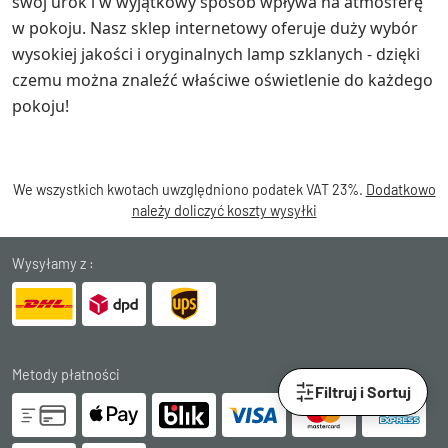
swój urok i w wyjątkowy sposób wpływa na atmosferę
w pokoju. Nasz sklep internetowy oferuje duży wybór
wysokiej jakości i oryginalnych lamp szklanych - dzięki
czemu można znaleźć właściwe oświetlenie do każdego
pokoju!
We wszystkich kwotach uwzględniono podatek VAT 23%.
Dodatkowo
należy doliczyć koszty wysyłki
Wysyłamy z :
Metody płatności
Filtruj i Sortuj