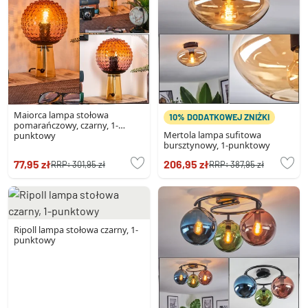
Maiorca lampa stołowa
10% DODATKOWEJ ZNIŻKI
pomarańczowy, czarny, 1-
Mertola lampa sufitowa
punktowy
bursztynowy, 1-punktowy
77,95 zł
206,95 zł
RRP:
301,95 zł
RRP:
387,95 zł
Ripoll lampa stołowa czarny, 1-
punktowy