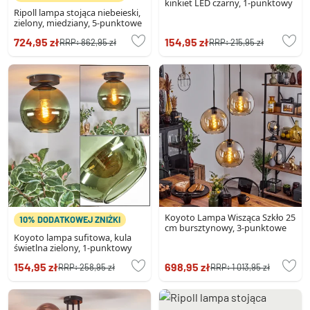
kinkiet LED czarny, 1-punktowy
Ripoll lampa stojąca niebeieski,
zielony, miedziany, 5-punktowe
724,95 zł
154,95 zł
RRP:
862,95 zł
RRP:
215,95 zł
Koyoto Lampa Wisząca Szkło 25
10% DODATKOWEJ ZNIŻKI
cm bursztynowy, 3-punktowe
Koyoto lampa sufitowa, kula
świetlna zielony, 1-punktowy
154,95 zł
698,95 zł
RRP:
258,95 zł
RRP:
1 013,95 zł