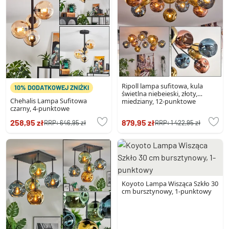
Ripoll lampa sufitowa, kula
10% DODATKOWEJ ZNIŻKI
świetlna niebeieski, złoty,
Chehalis Lampa Sufitowa
miedziany, 12-punktowe
czarny, 4-punktowe
258,95 zł
879,95 zł
RRP:
646,95 zł
RRP:
1 422,95 zł
Koyoto Lampa Wisząca Szkło 30
cm bursztynowy, 1-punktowy