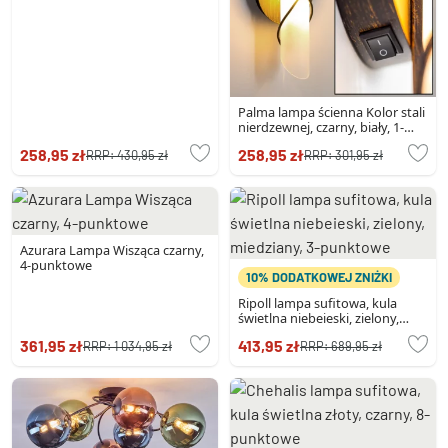
Palma lampa ścienna Kolor stali
nierdzewnej, czarny, biały, 1-
punktowy
258,95 zł
258,95 zł
RRP:
430,95 zł
RRP:
301,95 zł
Azurara Lampa Wisząca czarny,
4-punktowe
10% DODATKOWEJ ZNIŻKI
Ripoll lampa sufitowa, kula
świetlna niebeieski, zielony,
miedziany, 3-punktowe
361,95 zł
413,95 zł
RRP:
1 034,95 zł
RRP:
689,95 zł