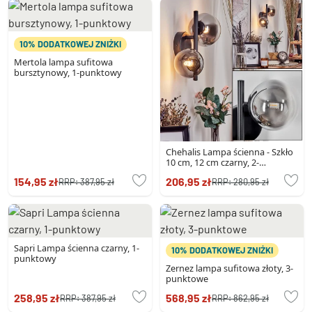
10% DODATKOWEJ ZNIŻKI
Mertola lampa sufitowa
bursztynowy, 1-punktowy
Chehalis Lampa ścienna - Szkło
10 cm, 12 cm czarny, 2-
punktowe
154,95 zł
206,95 zł
RRP:
387,95 zł
RRP:
280,95 zł
Sapri Lampa ścienna czarny, 1-
10% DODATKOWEJ ZNIŻKI
punktowy
Zernez lampa sufitowa złoty, 3-
punktowe
258,95 zł
568,95 zł
RRP:
387,95 zł
RRP:
862,95 zł