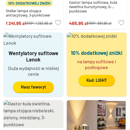
Gastor lampa sufitowa, kula
10% DODATKOWEJ ZNIŻKI
świetlna bursztynowy, 6-
Stellar lampa stojąca
punktowe
antracytowy, 3-punktowe
1 241,95 zł
465,95 zł
RRP:
1 293,95 zł
RRP:
991,95 zł
10% dodatkowej zniżki
Wentylatory sufitowe
Lenok
na lampy sufitowe i
podłogowe
Duża wydajność w niskiej
cenie
Kod: LIGHT
Nasz faworyt