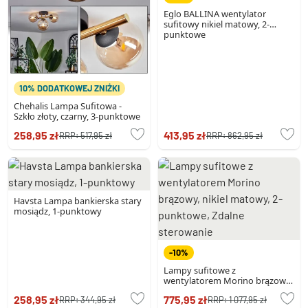
Eglo BALLINA wentylator
sufitowy nikiel matowy, 2-
punktowe
10% DODATKOWEJ ZNIŻKI
Chehalis Lampa Sufitowa -
Szkło złoty, czarny, 3-punktowe
258,95 zł
413,95 zł
RRP:
517,95 zł
RRP:
862,95 zł
Havsta Lampa bankierska stary
mosiądz, 1-punktowy
-10%
Lampy sufitowe z
wentylatorem Morino brązowy,
nikiel matowy, 2-punktowe,
258,95 zł
775,95 zł
RRP:
344,95 zł
RRP:
1 077,95 zł
Zdalne sterowanie