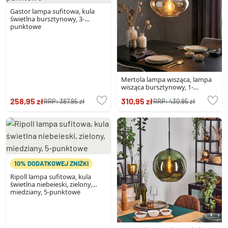
Gastor lampa sufitowa, kula
świetlna bursztynowy, 3-
punktowe
Mertola lampa wisząca, lampa
wisząca bursztynowy, 1-
punktowy
258,95 zł
310,95 zł
RRP:
387,95 zł
RRP:
430,95 zł
10% DODATKOWEJ ZNIŻKI
Ripoll lampa sufitowa, kula
świetlna niebeieski, zielony,
miedziany, 5-punktowe