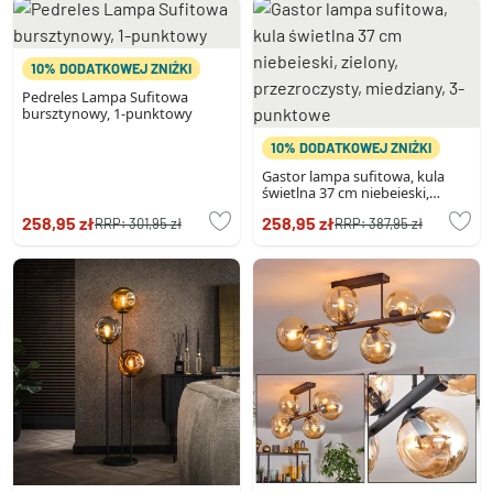
10% DODATKOWEJ ZNIŻKI
Pedreles Lampa Sufitowa
bursztynowy, 1-punktowy
10% DODATKOWEJ ZNIŻKI
Gastor lampa sufitowa, kula
świetlna 37 cm niebeieski,
zielony, przezroczysty,
258,95 zł
258,95 zł
RRP:
301,95 zł
RRP:
387,95 zł
miedziany, 3-punktowe