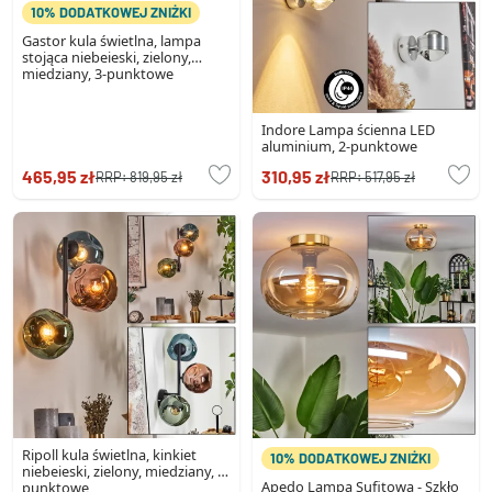
10% DODATKOWEJ ZNIŻKI
Gastor kula świetlna, lampa
stojąca niebeieski, zielony,
miedziany, 3-punktowe
Indore Lampa ścienna LED
aluminium, 2-punktowe
465,95 zł
310,95 zł
RRP:
819,95 zł
RRP:
517,95 zł
Ripoll kula świetlna, kinkiet
10% DODATKOWEJ ZNIŻKI
niebeieski, zielony, miedziany, 3-
Apedo Lampa Sufitowa - Szkło
punktowe