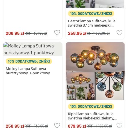
10% DODATKOWEJ ZNIŻKI
Gastor lampa sufitowa, kula
świetlna 37 cm niebeieski,
zielony, miedziany, 3-punktowe
206,95 zł
258,95 zł
RRP:
301,95 zł
RRP:
387,95 zł
10% DODATKOWEJ ZNIŻKI
Molloy Lampa Sufitowa
bursztynowy, 1-punktowy
10% DODATKOWEJ ZNIŻKI
Ripoll lampa sufitowa, kula
świetlna niebeieski, zielony,
miedziany, 12-punktowe
258,95 zł
879,95 zł
RRP:
430,95 zł
RRP:
1 422,95 zł