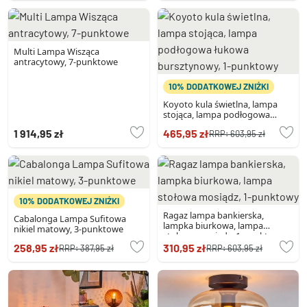
Multi Lampa Wisząca
antracytowy, 7-punktowe
10% DODATKOWEJ ZNIŻKI
Koyoto kula świetlna, lampa
stojąca, lampa podłogowa
łukowa bursztynowy, 1-
1 914,95 zł
465,95 zł
RRP:
603,95 zł
punktowy
10% DODATKOWEJ ZNIŻKI
Ragaz lampa bankierska,
Cabalonga Lampa Sufitowa
lampka biurkowa, lampa
nikiel matowy, 3-punktowe
stołowa mosiądz, 1-punktowy
258,95 zł
310,95 zł
RRP:
387,95 zł
RRP:
603,95 zł