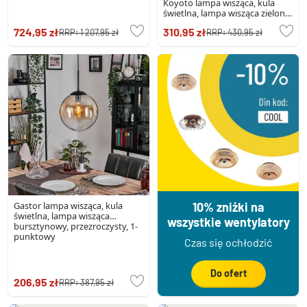
Koyoto lampa wisząca, kula
świetlna, lampa wisząca zielony,
1-punktowy
724,95 zł
310,95 zł
RRP:
1 207,95 zł
RRP:
430,95 zł
Gastor lampa wisząca, kula
10% zniżki na
świetlna, lampa wisząca
wszystkie wentylatory
bursztynowy, przezroczysty, 1-
punktowy
Czas się ochłodzić
Do ofert
206,95 zł
RRP:
387,95 zł