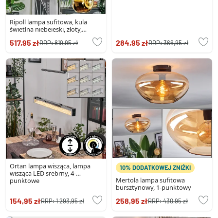
Ripoll lampa sufitowa, kula
świetlna niebeieski, złoty,
zielony, 5-punktowe
517,95 zł
284,95 zł
RRP:
819,95 zł
RRP:
366,95 zł
Ortan lampa wisząca, lampa
10% DODATKOWEJ ZNIŻKI
wisząca LED srebrny, 4-
Mertola lampa sufitowa
punktowe
bursztynowy, 1-punktowy
154,95 zł
258,95 zł
RRP:
1 293,95 zł
RRP:
430,95 zł