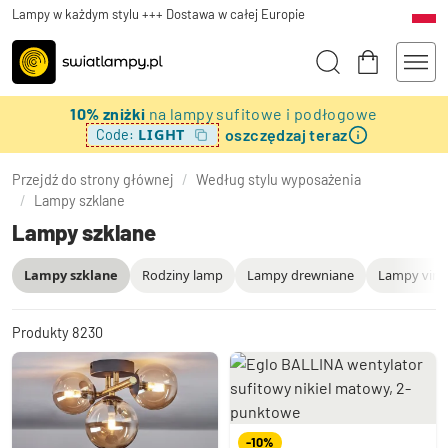
Lampy w każdym stylu +++ Dostawa w całej Europie
10% zniżki
na lampy sufitowe i podłogowe
oszczędzaj teraz
LIGHT
Code:
Przejdź do strony głównej
/
Według stylu wyposażenia
/
Lampy szklane
Lampy szklane
Lampy szklane
Rodziny lamp
Lampy drewniane
Lampy vinta
Produkty
8230
-10%