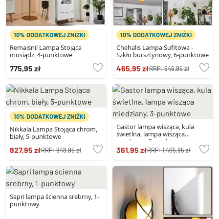
10% DODATKOWEJ ZNIŻKI
10% DODATKOWEJ ZNIŻKI
Remaisnil Lampa Stojąca
Chehalis Lampa Sufitowa -
mosiądz, 4-punktowe
Szkło bursztynowy, 6-punktowe
775,95 zł
465,95 zł
RRP:
646,95 zł
10% DODATKOWEJ ZNIŻKI
Gastor lampa wisząca, kula
Nikkala Lampa Stojąca chrom,
świetlna, lampa wisząca
biały, 5-punktowe
miedziany, 3-punktowe
827,95 zł
361,95 zł
RRP:
948,95 zł
RRP:
1 465,95 zł
Sapri lampa ścienna srebrny, 1-
punktowy