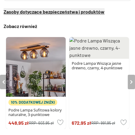
Zasoby dotyczące bezpieczeństwa i produktów
Zobacz również
Podre Lampa Wisząca jasne
drewno, czarny, 4-punktowe
10% DODATKOWEJ ZNIŻKI
Podre Lampa Sufitowa kolory
naturalne, 3-punktowe
448,95 zł
672,95 zł
RRP:
603,95 zł
RRP:
991,95 zł