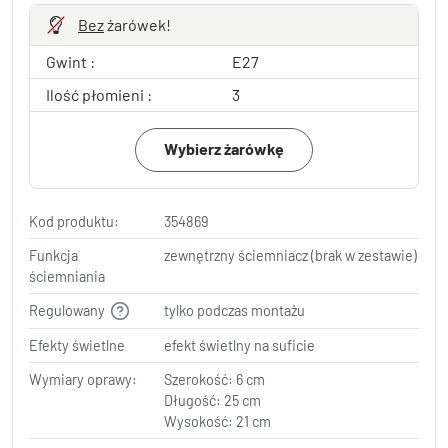
Bez
żarówek!
Gwint :
E27
Ilość płomieni :
3
Wybierz żarówkę
Kod produktu:
354869
Funkcja
zewnętrzny ściemniacz (brak w zestawie)
ściemniania
Regulowany
tylko podczas montażu
Efekty świetlne
efekt świetlny na suficie
Wymiary oprawy:
Szerokość: 6 cm
Długość: 25 cm
Wysokość: 21 cm