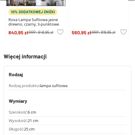
10% DODATKOWEJ ZNIŻKI
Roxa Lampa Sufitowa jasne
drewno, czarny, 3-punktowe
840,95 zł
560,95 zł
RRP:
948,95 zł
RRP:
819,95 zł
Więcej informacji
Rodzaj
Rodzaj produktu:
lampa sufitowa
Wymiary
Szerokość:
6 cm
Wysokość:
21 cm
Długość:
25 cm