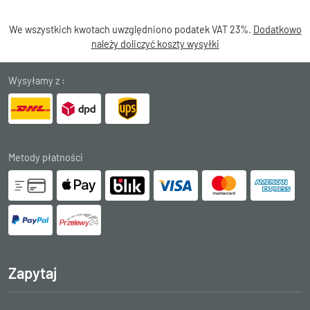
We wszystkich kwotach uwzględniono podatek VAT 23%.
Dodatkowo
należy doliczyć koszty wysyłki
Wysyłamy z :
Metody płatności
Zapytaj