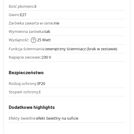
Ilość płomieni:
3
Gwint:
E27
Żarówka zawarta w cenie:
nie
Wymienna żarówka:
tak
Wydajność:
25 Watt
Funkcja ściemniania:
zewnętrzny ściemniacz (brak w zestawie)
Napięcie sieciowe::
230 V
Bezpieczeństwo
Rodzaj ochrony:
IP20
Stopień ochrony:
I
Dodatkowe highlights
Efekty świetlne:
efekt świetlny na suficie