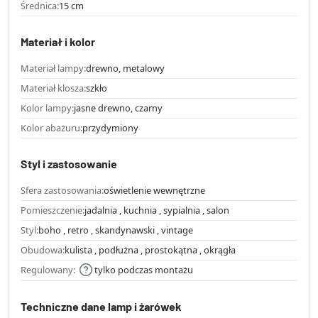
Średnica:
15 cm
Materiał i kolor
Materiał lampy:
drewno, metalowy
Materiał klosza:
szkło
Kolor lampy:
jasne drewno, czarny
Kolor abażuru:
przydymiony
Styl i zastosowanie
Sfera zastosowania:
oświetlenie wewnętrzne
Pomieszczenie:
jadalnia , kuchnia , sypialnia , salon
Styl:
boho , retro , skandynawski , vintage
Obudowa:
kulista , podłużna , prostokątna , okrągła
Regulowany:
tylko podczas montażu
Techniczne dane lamp i żarówek