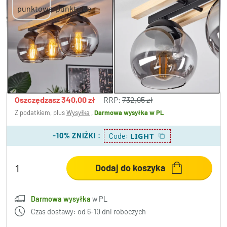
Podre Lampa Sufitowa jasne drewno,
czarny, 3-punktowe
392,95 zł
-46%
Oszczędzasz
340,00 zł
RRP:
732,95 zł
Z podatkiem, plus
Wysyłka
,
Darmowa wysyłka
w PL
-10% ZNIŻKI
:
LIGHT
Code:
Dodaj do koszyka
Darmowa wysyłka
w PL
Czas dostawy: od 6-10 dni roboczych