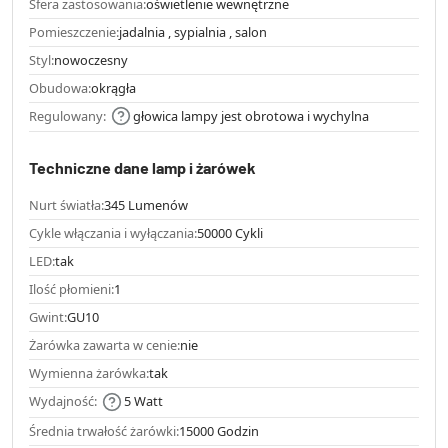
Sfera zastosowania:
oświetlenie wewnętrzne
Pomieszczenie:
jadalnia , sypialnia , salon
Styl:
nowoczesny
Obudowa:
okrągła
Regulowany:
głowica lampy jest obrotowa i wychylna
Techniczne dane lamp i żarówek
Nurt światła:
345 Lumenów
Cykle włączania i wyłączania:
50000 Cykli
LED:
tak
Ilość płomieni:
1
Gwint:
GU10
Żarówka zawarta w cenie:
nie
Wymienna żarówka:
tak
Wydajność:
5 Watt
Średnia trwałość żarówki:
15000 Godzin