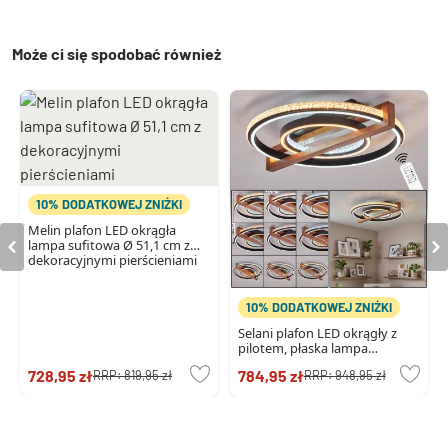
Może ci się spodobać również
10% DODATKOWEJ ZNIŻKI
Melin plafon LED okrągła
lampa sufitowa Ø 51,1 cm z
dekoracyjnymi pierścieniami
10% DODATKOWEJ ZNIŻKI
Selani plafon LED okrągły z
pilotem, płaska lampa
sufitowa do salonu
728,95 zł
784,95 zł
RRP:
819,95 zł
RRP:
948,95 zł