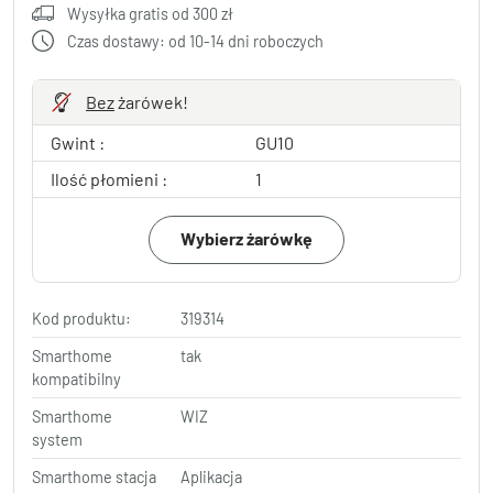
Wysyłka gratis od 300 zł
Czas dostawy: od 10-14 dni roboczych
Bez
żarówek!
Gwint :
GU10
Ilość płomieni :
1
Wybierz żarówkę
Kod produktu:
319314
Smarthome
tak
kompatibilny
Smarthome
WIZ
system
Smarthome stacja
Aplikacja