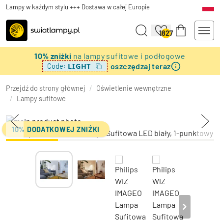
Lampy w każdym stylu +++ Dostawa w całej Europie
1827
10% zniżki
na lampy sufitowe i podłogowe
oszczędzaj teraz
LIGHT
Code:
Przejdź do strony głównej
/
Oświetlenie wewnętrzne
/
Lampy sufitowe
10% DODATKOWEJ ZNIŻKI