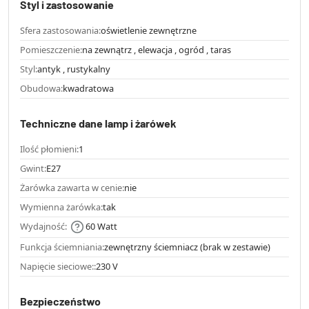
Styl i zastosowanie
Sfera zastosowania:
oświetlenie zewnętrzne
Pomieszczenie:
na zewnątrz , elewacja , ogród , taras
Styl:
antyk , rustykalny
Obudowa:
kwadratowa
Techniczne dane lamp i żarówek
Ilość płomieni:
1
Gwint:
E27
Żarówka zawarta w cenie:
nie
Wymienna żarówka:
tak
Wydajność:
60 Watt
Funkcja ściemniania:
zewnętrzny ściemniacz (brak w zestawie)
Napięcie sieciowe::
230 V
Bezpieczeństwo