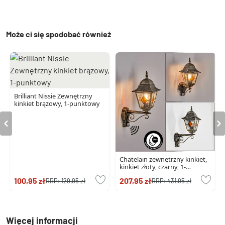
Może ci się spodobać również
Brilliant Nissie Zewnętrzny
kinkiet brązowy, 1-punktowy
Chatelain zewnętrzny kinkiet,
kinkiet złoty, czarny, 1-
punktowy, Czujnik ruchu
100,95 zł
207,95 zł
RRP:
129,95 zł
RRP:
431,95 zł
Więcej informacji