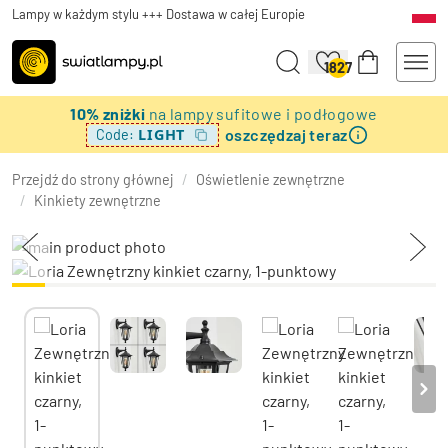
Lampy w każdym stylu +++ Dostawa w całej Europie
1827
10% zniżki
na lampy sufitowe i podłogowe
oszczędzaj teraz
LIGHT
Code:
Przejdź do strony głównej
/
Oświetlenie zewnętrzne
/
Kinkiety zewnętrzne