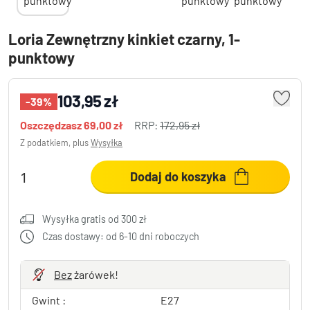
Loria Zewnętrzny kinkiet czarny, 1-
punktowy
103,95 zł
-39%
Oszczędzasz
69,00 zł
RRP:
172,95 zł
Z podatkiem, plus
Wysyłka
Dodaj do koszyka
Wysyłka gratis od 300 zł
Czas dostawy: od 6-10 dni roboczych
Bez
żarówek!
Gwint :
E27