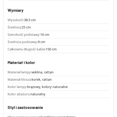
Wymiary
Wysokość:
38.5 cm
Średnica:
25 cm
Szerokość podstawy:
16 cm
Średnica podstawy:
9 cm
Całkowita długość kabla:
150 cm
Materiał i kolor
Materiał lampy:
wiklina, rattan
Materiał klosza:
korek, rattan
Kolor lampy:
brązowy, kolory naturalne
Kolor abażuru:
naturalny
Styl i zastosowanie
Sfera zastosowania:
oświetlenie wewnętrzne