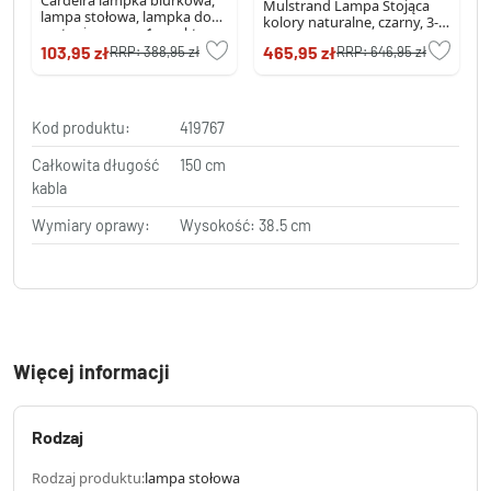
Mulstrand Lampa Stojąca
lampa stołowa, lampka do
kolory naturalne, czarny, 3-
czytania czarny, 1-punktowy
punktowe
103,95 zł
465,95 zł
RRP:
388,95 zł
RRP:
646,95 zł
Kod produktu:
419767
Całkowita długość
150 cm
kabla
Wymiary oprawy:
Wysokość: 38.5 cm
Więcej informacji
Rodzaj
Rodzaj produktu:
lampa stołowa