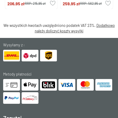
206,95 zł
259,95 zł
RRP:
215,95 zł
RRP:
562,95 zł
We wszystkich kwotach uwzględniono podatek VAT 23%.
Dodatkowo
należy doliczyć koszty wysyłki
Wysyłamy z :
Metody płatności
Zapytaj