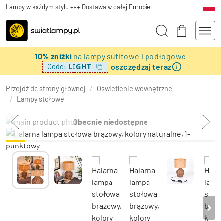
Lampy w każdym stylu +++ Dostawa w całej Europie
10% zniżki
na lampy sufitowe i podłogowe
oszczędzaj teraz
LIGHT
Code:
Przejdź do strony głównej
/
Oświetlenie wewnętrzne
/
Lampy stołowe
Obecnie niedostępne