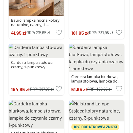
Bauro lampka nocna kolory
naturalne, czarny, 1-
punktowy
41,95 zł
181,95 zł
RRP:
215,95 zł
RRP:
237,95 zł
Cardeira lampa stołowa
czarny, 1-punktowy
Cardeira lampka biurkowa,
lampa stołowa, lampka do
czytania czarny, 1-punktowy
154,95 zł
51,95 zł
RRP:
387,95 zł
RRP:
388,95 zł
10% DODATKOWEJ ZNIŻKI
Cardeira lampka biurkowa,