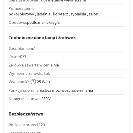
Pomieszczenie:
pokój biurowy , jadalnia , korytarz , sypialnia , salon
Obudowa:
podłużna , okrągła
Techniczne dane lamp i żarówek
Ilość płomieni:
1
Gwint:
E27
Żarówka zawarta w cenie:
nie
Wymienna żarówka:
tak
Wydajność:
25 Watt
Funkcja ściemniania:
bez możliwości ściemniania
Napięcie sieciowe::
230 V
Bezpieczeństwo
Rodzaj ochrony:
IP20