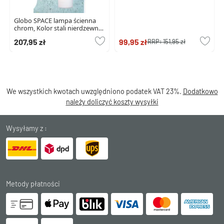
Globo SPACE lampa ścienna
chrom, Kolor stali nierdzewnej,
nikiel matowy, biały, 2-
207,95 zł
99,95 zł
RRP:
151,95 zł
punktowe
We wszystkich kwotach uwzględniono podatek VAT 23%.
Dodatkowo
należy doliczyć koszty wysyłki
Wysyłamy z :
Metody płatności