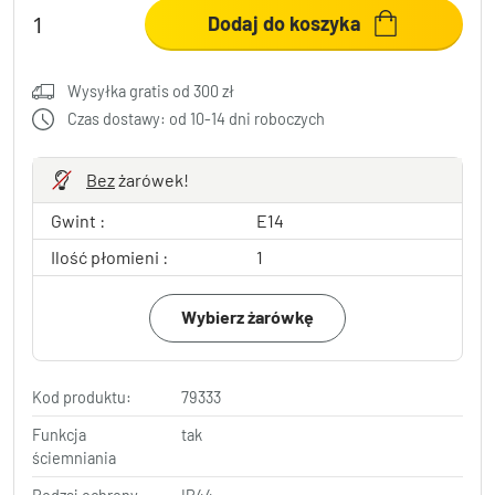
Dodaj do koszyka
Wysyłka gratis od 300 zł
Czas dostawy: od 10-14 dni roboczych
Bez
żarówek!
Gwint :
E14
Ilość płomieni :
1
Wybierz żarówkę
Kod produktu:
79333
Funkcja
tak
ściemniania