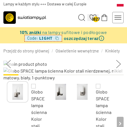
Lampy w każdym stylu +++ Dostawa w całej Europie
1827
10% zniżki
na lampy sufitowe i podłogowe
oszczędzaj teraz
LIGHT
Code:
Przejdź do strony głównej
/
Oświetlenie wewnętrzne
/
Kinkiety