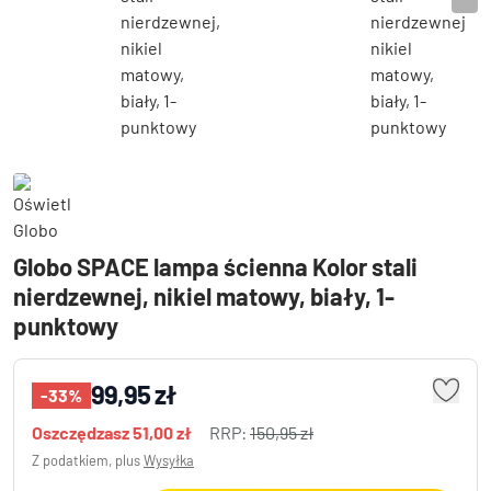
Globo SPACE lampa ścienna Kolor stali
nierdzewnej, nikiel matowy, biały, 1-
punktowy
99,95 zł
-33%
Oszczędzasz
51,00 zł
RRP:
150,95 zł
Z podatkiem, plus
Wysyłka