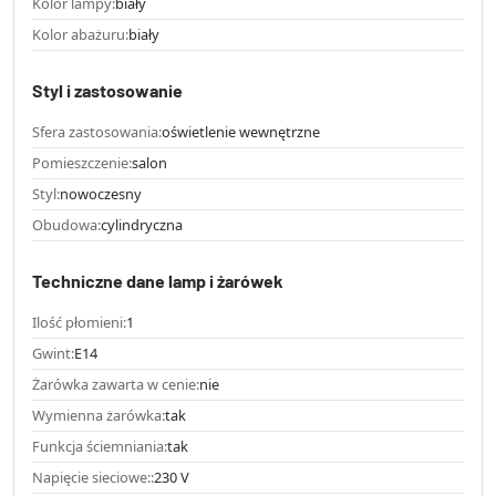
Kolor lampy:
biały
Kolor abażuru:
biały
Styl i zastosowanie
Sfera zastosowania:
oświetlenie wewnętrzne
Pomieszczenie:
salon
Styl:
nowoczesny
Obudowa:
cylindryczna
Techniczne dane lamp i żarówek
Ilość płomieni:
1
Gwint:
E14
Żarówka zawarta w cenie:
nie
Wymienna żarówka:
tak
Funkcja ściemniania:
tak
Napięcie sieciowe::
230 V