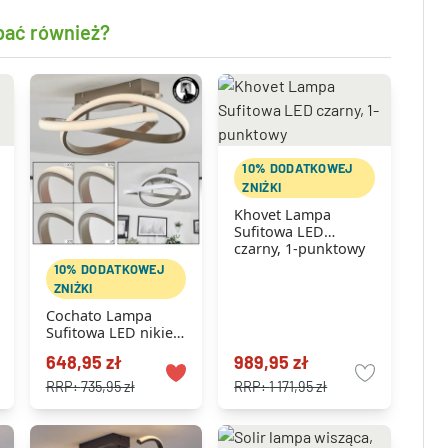
bać również?
10% DODATKOWEJ
ZNIŻKI
Khovet Lampa
Sufitowa LED
czarny, 1-punktowy
10% DODATKOWEJ
ZNIŻKI
Cochato Lampa
Sufitowa LED nikiel
matowy, 1-punktowy
648,95 zł
989,95 zł
RRP:
735,95 zł
RRP:
1 171,95 zł