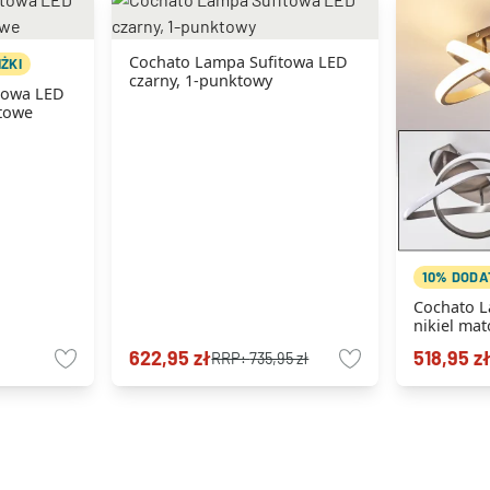
Cochato Lampa Sufitowa LED
ŻKI
czarny, 1-punktowy
towa LED
ktowe
10% DODA
Cochato L
nikiel ma
622,95 zł
518,95 z
RRP:
735,95 zł