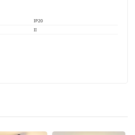
IP20
II