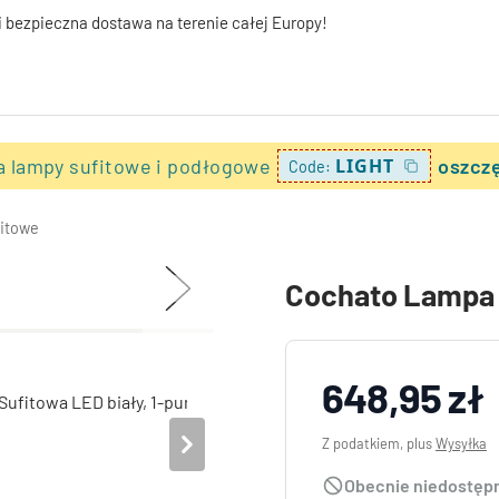
i bezpieczna dostawa na terenie całej Europy!
a lampy sufitowe i podłogowe
LIGHT
oszczę
Code:
itowe
Cochato Lampa 
648,95 zł
Z podatkiem, plus
Wysyłka
Obecnie niedostęp