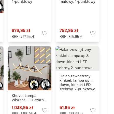
1-punktowy
matowy, 1-punktowy
676,95 zł
752,95 zł
RRP:
737,95 zł
RRP:
865,95 zł
Halan zewnętrzny
kinkiet, lampa up &
down, kinkiet LED
srebrny, 2-punktowe
Khovet Lampa
Wisząca LED czarny,
1-punktowy
1 038,95 zł
51,95 zł
RRP:
1 168,95 zł
RRP:
258,95 zł