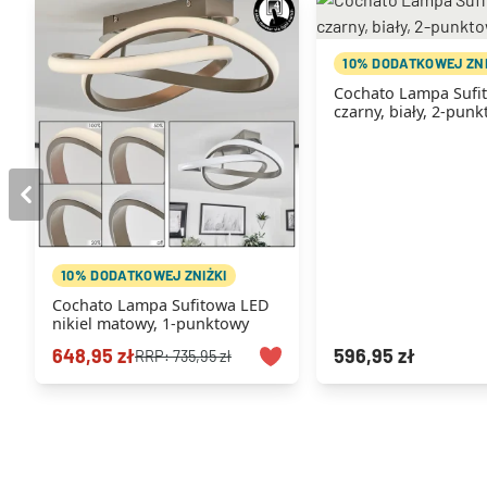
10% DODATKOWEJ ZNI
Cochato Lampa Sufi
czarny, biały, 2-pun
10% DODATKOWEJ ZNIŻKI
Cochato Lampa Sufitowa LED
nikiel matowy, 1-punktowy
648,95 zł
596,95 zł
RRP:
735,95 zł