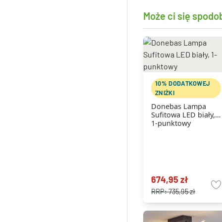
Może ci się spodo
10% DODATKOWEJ
ZNIŻKI
Donebas Lampa
Sufitowa LED biały,
1-punktowy
674,95 zł
RRP:
735,95 zł