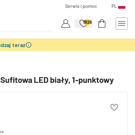
Serwis i pomoc
PL
1826
dzaj teraz
Sufitowa LED biały, 1-punktowy
ne