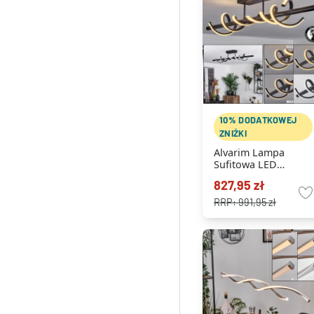
10% DODATKOWEJ
ZNIŻKI
Alvarim Lampa
Sufitowa LED
czarny, 1-punktowy
827,95 zł
RRP:
991,95 zł