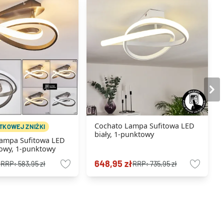
Cochato Lampa Sufitowa LED
TKOWEJ ZNIŻKI
biały, 1-punktowy
ampa Sufitowa LED
towy, 1-punktowy
ł
648,95 zł
RRP:
583,95 zł
RRP:
735,95 zł