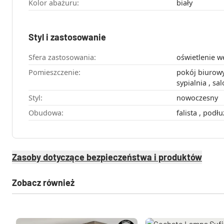
Kolor abażuru:
biały
Styl i zastosowanie
Sfera zastosowania:
oświetlenie 
Pomieszczenie:
pokój biurowy , jadalnia , kuchni
sypialnia 
Styl:
nowoczesny
Obudowa:
Zasoby dotyczące bezpieczeństwa i produktów
Zobacz również