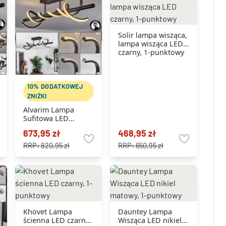
Solir lampa wisząca,
lampa wisząca LED
czarny, 1-punktowy
10% DODATKOWEJ
ZNIŻKI
Alvarim Lampa
Sufitowa LED
czarny, 1-punktowy
673,95 zł
468,95 zł
RRP:
820,95 zł
RRP:
650,95 zł
Khovet Lampa
Dauntey Lampa
ścienna LED czarny,
Wisząca LED nikiel