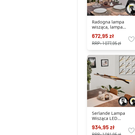
Radogna lampa
wisząca, lampa
wisząca LED
672,95 zł
srebrny, 2-punktowe
RRP:
1 077,95 zł
Serlande Lampa
Wisząca LED
aluminium, 1-
934,95 zł
punktowy
RRP:
1 081,95 zł