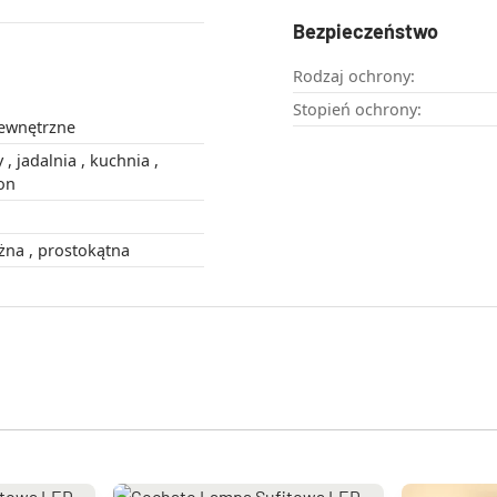
Bezpieczeństwo
Rodzaj ochrony:
Stopień ochrony:
wewnętrzne
a ,
, salon
falista , podłużna , prostokątna